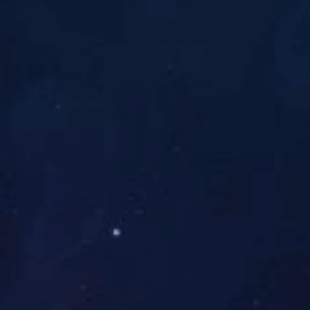
沟通熊猫体育官网