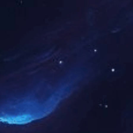
叹的团队配合和个人技艺让全世界为之倾倒，
同时，各类赛事和颁奖典礼中对于这些传奇人
举动让更多的人了解并认可过去那些未曾亲历
从中汲取灵感，使得昔日英雄持续发光发热。
最终，那些关于荣耀与奋斗的小故事，无疑会
力源泉。
总结：
综上所述，尽管一些伟大的足球明星已离开我
仍然存在。他们用自己的故事激励着新一代，
任。从不同侧面来看，这些传奇人物构建起了
与经验.
最后，我们要铭记这些英雄，他们用生命诠释
他们始终会活在我们的记忆里，并继续激励下