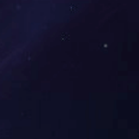
Next Post